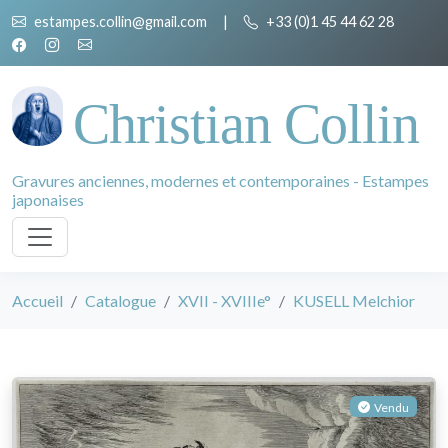
estampes.collin@gmail.com
|
+33 (0)1 45 44 62 28
Christian Collin
Gravures anciennes, modernes et contemporaines - Estampes
japonaises
Accueil
Catalogue
XVII - XVIIIe°
KUSELL Melchior
Vendu