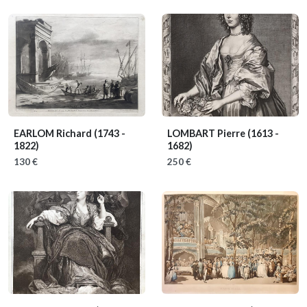
EARLOM Richard
(1743 -
LOMBART Pierre
(1613 -
1822)
1682)
130 €
250 €