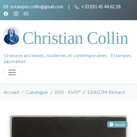
estampes.collin@gmail.com
|
+33 (0)1 45 44 62 28
Christian Collin
Gravures anciennes, modernes et contemporaines - Estampes
japonaises
Accueil
Catalogue
XVII - XVIII°
EARLOM Richard
Vendu