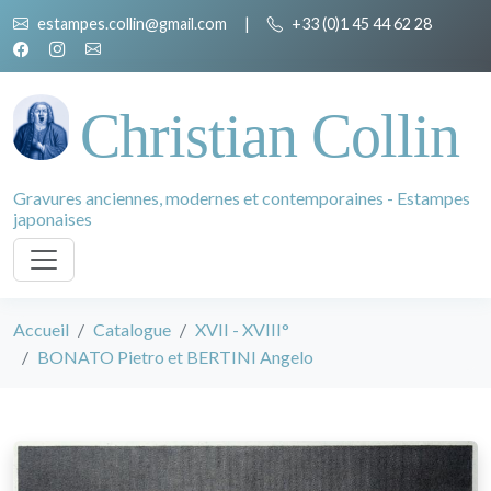
estampes.collin@gmail.com
|
+33 (0)1 45 44 62 28
Christian Collin
Gravures anciennes, modernes et contemporaines - Estampes
japonaises
Accueil
Catalogue
XVII - XVIII°
BONATO Pietro et BERTINI Angelo