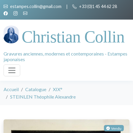
estampes.collin@gmail.com
|
+33 (0)1 45 44 62 28
Christian Collin
Gravures anciennes, modernes et contemporaines - Estampes
japonaises
Accueil
Catalogue
XIX°
STEINLEN Théophile Alexandre
Vendu