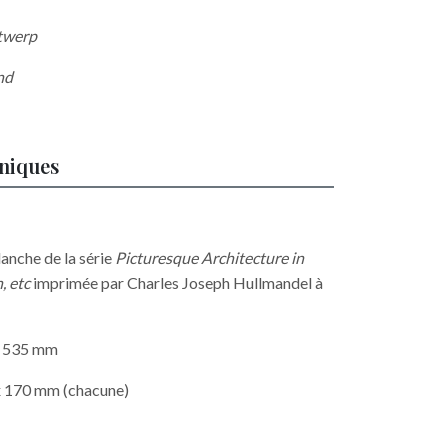
ntwerp
and
hniques
lanche de la série
Picturesque Architecture in
, etc
imprimée par Charles Joseph Hullmandel à
 x 535 mm
 x 170 mm (chacune)