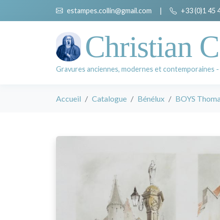
estampes.collin@gmail.com
|
+33 (0)1 45 
Christian C
Gravures anciennes, modernes et contemporaines -
Accueil
Catalogue
Bénélux
BOYS Thomas