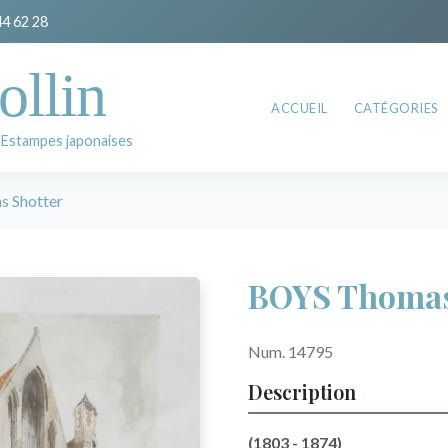
44 62 28
ollin
ACCUEIL
CATÉGORIES
 Estampes japonaises
 Shotter
BOYS Thomas
Num. 14795
Description
(1803 - 1874)