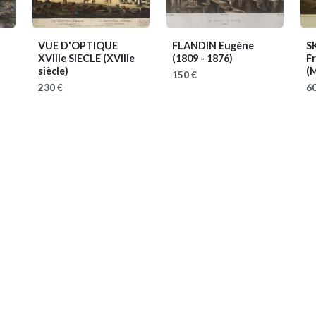
VUE D'OPTIQUE
FLANDIN Eugène
S
XVIIIe SIECLE
(XVIIIe
(1809 - 1876)
Fr
siècle)
(M
150 €
230 €
60