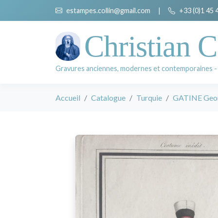
estampes.collin@gmail.com
|
+33 (0)1 45 
Christian C
Gravures anciennes, modernes et contemporaines -
Accueil
Catalogue
Turquie
GATINE Geor