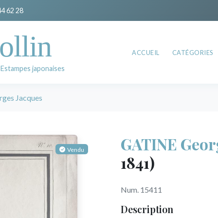
44 62 28
ollin
ACCUEIL
CATÉGORIES
 Estampes japonaises
ges Jacques
GATINE Georg
Vendu
1841)
Num. 15411
Description