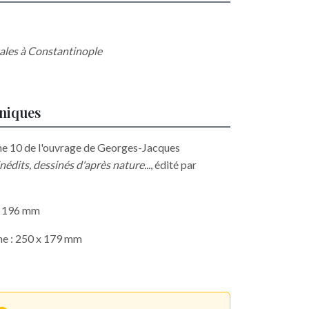
tales à Constantinople
hniques
che 10 de l'ouvrage de Georges-Jacques
édits, dessinés d'après nature...
, édité par
 x 196 mm
he : 250 x 179 mm