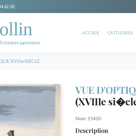
44 62 28
ollin
ACCUEIL
CATÉGORIES
 Estampes japonaises
UE XVIIIe SIECLE
VUE D'OPTIQ
(XVIIIe si�cl
Num. 15420
Description