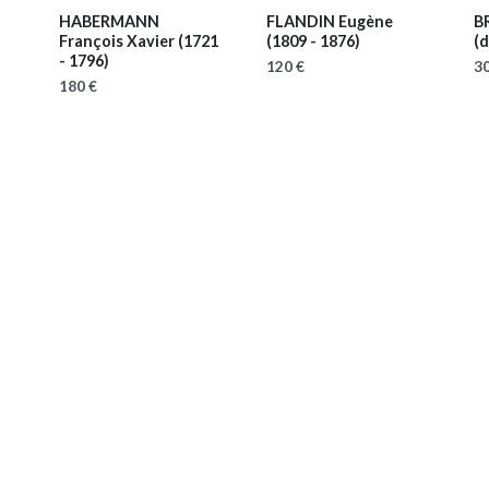
HABERMANN
FLANDIN Eugène
B
François Xavier
(1721
(1809 - 1876)
(d
- 1796)
120 €
30
180 €