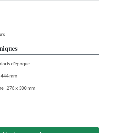
urs
hniques
loris d'époque.
 x 444 mm
he : 276 x 388 mm