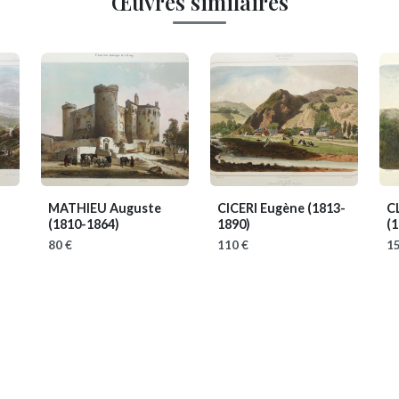
Œuvres similaires
MATHIEU Auguste
CICERI Eugène
(1813-
C
(1810-1864)
1890)
(1
80 €
110 €
15