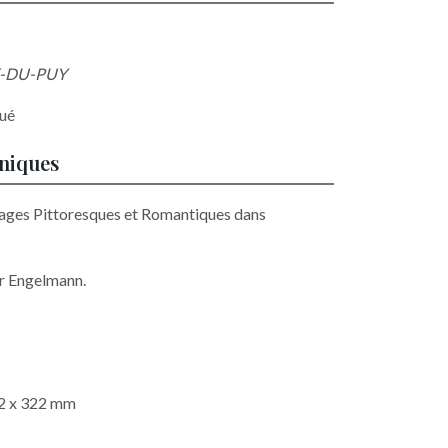
E-DU-PUY
qué
hniques
yages Pittoresques et Romantiques dans
"
ar Engelmann.
62 x 322 mm