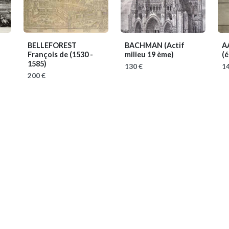
BELLEFOREST
BACHMAN
(Actif
AA
François de
(1530 -
milieu 19 ème)
(
1585)
130 €
14
200 €