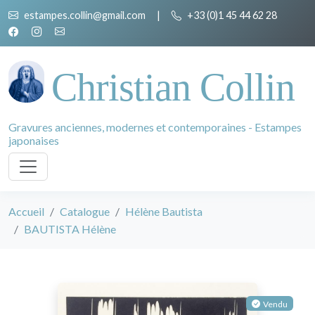
estampes.collin@gmail.com
|
+33 (0)1 45 44 62 28
Christian Collin
Gravures anciennes, modernes et contemporaines - Estampes
japonaises
Accueil
Catalogue
Hélène Bautista
BAUTISTA Hélène
Vendu