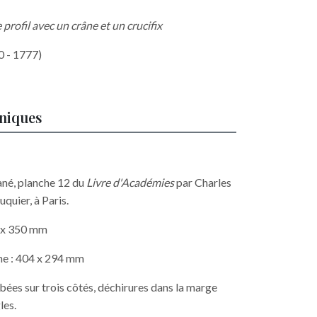
profil avec un crâne et un crucifix
0 - 1777)
hniques
rané, planche 12 du
Livre d'Académies
par Charles
quier, à Paris.
2 x 350 mm
he : 404 x 294 mm
ées sur trois côtés, déchirures dans la marge
les.