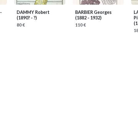
-
DAMMY Robert
BARBIER Georges
L
(1890? - ?)
(1882 - 1932)
Pi
(1
80 €
110 €
18