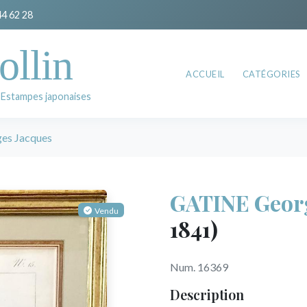
44 62 28
ollin
ACCUEIL
CATÉGORIES
 Estampes japonaises
es Jacques
GATINE Georg
Vendu
1841)
Num. 16369
Description