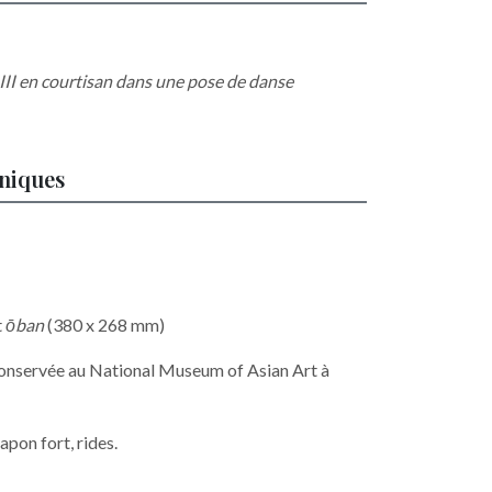
II en courtisan dans une pose de danse
hniques
t
ōban
(380 x 268 mm)
conservée au National Museum of Asian Art à
apon fort, rides.