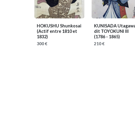
HOKUSHU Shunkosai
KUNISADA Utagawa
(Actif entre 1810 et
dit TOYOKUNI III
1832)
(1786 - 1865)
300 €
210 €