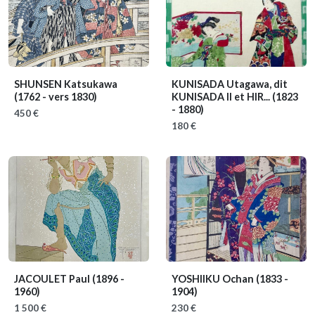
SHUNSEN Katsukawa
KUNISADA Utagawa, dit
(1762 - vers 1830)
KUNISADA II et HIR...
(1823
- 1880)
450 €
180 €
JACOULET Paul
(1896 -
YOSHIIKU Ochan
(1833 -
1960)
1904)
1 500 €
230 €