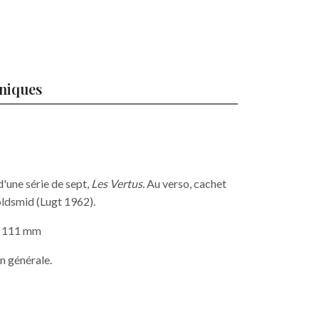
hniques
d'une série de sept,
Les Vertus.
Au verso, cachet
oldsmid (Lugt 1962).
 x 111 mm
n générale.