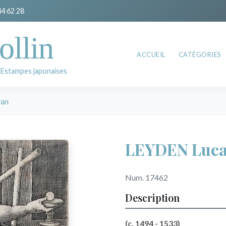
44 62 28
ollin
ACCUEIL
CATÉGORIES
 Estampes japonaises
van
LEYDEN Luca
Num. 17462
Description
(c. 1494 - 1533)