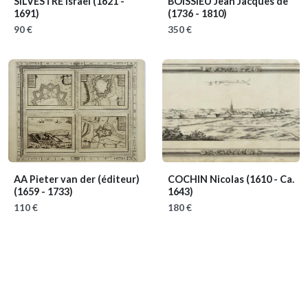
SILVESTRE Israël
(1621 -
BOISSIEU Jean Jacques de
1691)
(1736 - 1810)
90 €
350 €
AA Pieter van der (éditeur)
COCHIN Nicolas
(1610 - Ca.
(1659 - 1733)
1643)
110 €
180 €