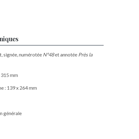
hniques
nt, signée, numérotée
N°48
et annotée
Près la
 x 315 mm
he : 139 x 264 mm
on générale