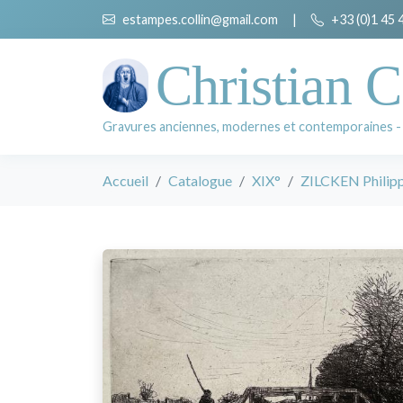
estampes.collin@gmail.com
|
+33 (0)1 45 
Christian C
Gravures anciennes, modernes et contemporaines -
Accueil
Catalogue
XIX°
ZILCKEN Philip