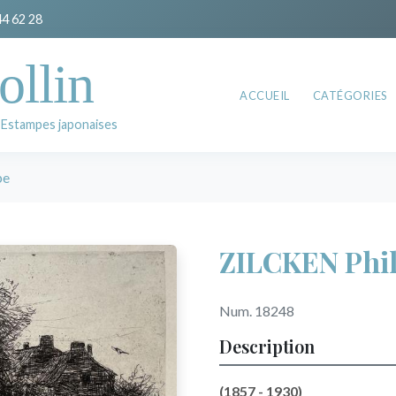
44 62 28
ollin
ACCUEIL
CATÉGORIES
 Estampes japonaises
pe
ZILCKEN Phil
Num. 18248
Description
(1857 - 1930)