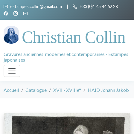
estampes.collin@gmail.com
|
+33 (0)1 45 44 62 28
Christian Collin
Gravures anciennes, modernes et contemporaines - Estampes
japonaises
Accueil
Catalogue
XVII - XVIIIe°
HAID Johann Jakob