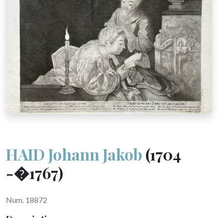
HAID Johann Jakob
(1704
-�1767)
Num. 18872