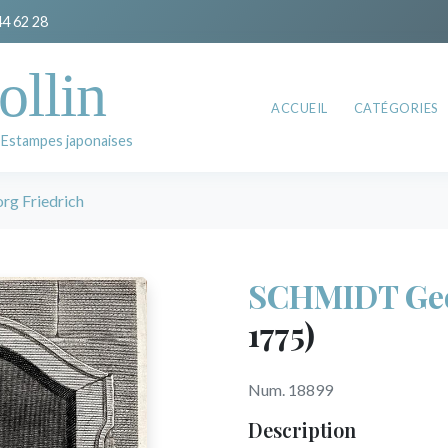
44 62 28
ollin
ACCUEIL
CATÉGORIES
 Estampes japonaises
g Friedrich
SCHMIDT Geo
1775)
Num. 18899
Description