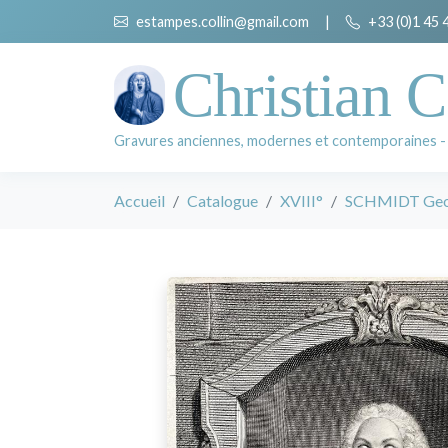
estampes.collin@gmail.com
|
+33 (0)1 45 
Christian C
Gravures anciennes, modernes et contemporaines -
Accueil
Catalogue
XVIII°
SCHMIDT Geor