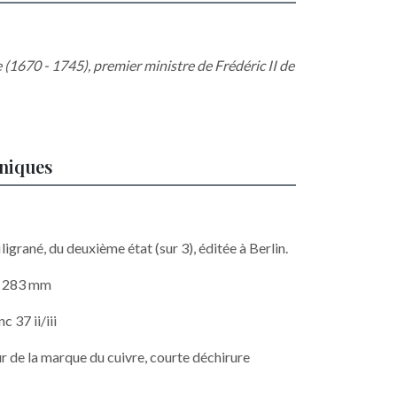
 (1670 - 1745), premier ministre de Frédéric II de
hniques
ligrané, du deuxième état (sur 3), éditée à Berlin.
 x 283 mm
 37 ii/iii
ur de la marque du cuivre, courte déchirure