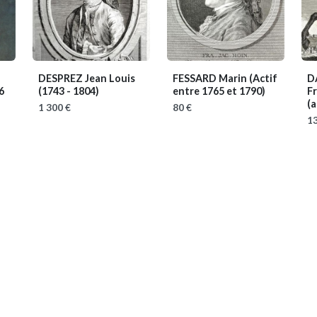
DESPREZ Jean Louis
FESSARD Marin
(Actif
D
6
(1743 - 1804)
entre 1765 et 1790)
Fr
(a
1 300 €
80 €
13