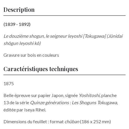
Description
(1839 - 1892)
Le douzième shogun, le seigneur Ieyoshi [Tokugawa] (Jûnidai
shôgun Ieyoshi kô)
Gravure sur bois en couleurs
Caractéristiques techniques
1875
Belle épreuve sur papier Japon, signée
Yoshitoshi,
planche
13
de la série
Quinze générations : Les Shoguns Tokugawa,
éditée par Iseya Rihei.
Dimensions du feuillet :
format
chûban
(186 x 252 mm)