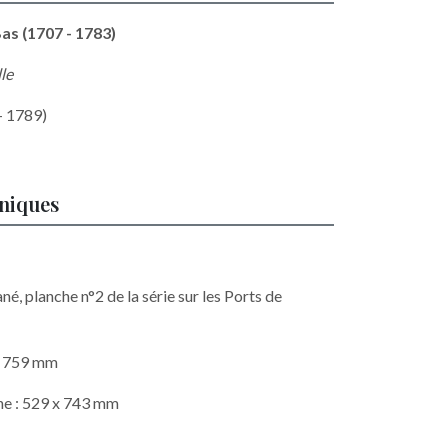
Bas (1707 - 1783)
le
- 1789)
hniques
né, planche n°2 de la série sur les Ports de
 x 759 mm
he : 529 x 743 mm