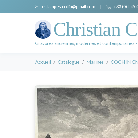
estampes.collin@gmail.com
|
+33 (0)1 45 
Christian C
Gravures anciennes, modernes et contemporaines -
Accueil
Catalogue
Marines
COCHIN Charl