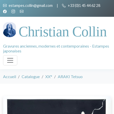
estampes.collin@gmail.com
|
+33 (0)1 45 44 62 28
Christian Collin
Gravures anciennes, modernes et contemporaines - Estampes
japonaises
Accueil
Catalogue
XX°
ARAKI Tetsuo