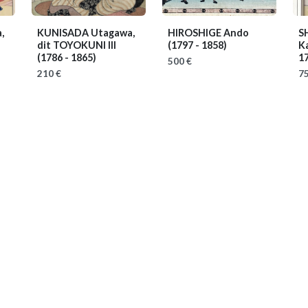
,
KUNISADA Utagawa,
HIROSHIGE Ando
S
dit TOYOKUNI III
(1797 - 1858)
K
(1786 - 1865)
1
500 €
210 €
75