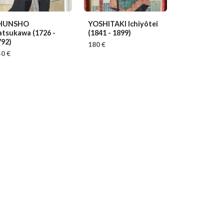
HUNSHO
YOSHITAKI Ichiyôtei
atsukawa
(1726 -
(1841 - 1899)
792)
180 €
0 €