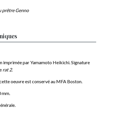
du prêtre Genno
hniques
on imprimée par Yamamoto Heikichi. Signature
re
rat 2
.
 cette oeuvre est conservé au MFA Boston.
0 mm.
énérale.