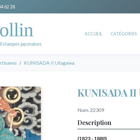
44 62 28
ollin
ACCUEIL
CATÉGORIES
 Estampes japonaises
rtisanes
KUNISADA II Utagawa
KUNISADA II
Num. 22309
Description
(1823 - 1880)