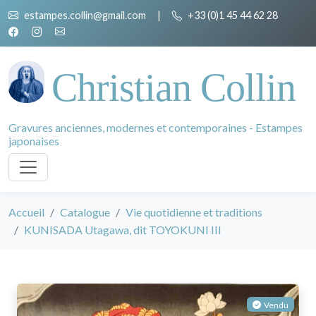
estampes.collin@gmail.com
|
+33 (0)1 45 44 62 28
Christian Collin
Gravures anciennes, modernes et contemporaines - Estampes
japonaises
Accueil
Catalogue
Vie quotidienne et traditions
KUNISADA Utagawa, dit TOYOKUNI III
Vendu