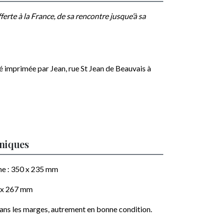
fferte à la France, de sa rencontre jusque’à sa
gé imprimée par
Jean, rue St Jean de Beauvais à
hniques
he :
350 x 235
mm
 x 267
mm
dans les marges, autrement en bonne condition.