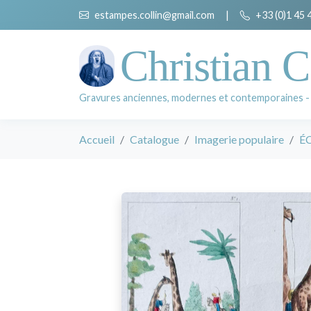
estampes.collin@gmail.com
|
+33 (0)1 45 
Christian C
Gravures anciennes, modernes et contemporaines -
Accueil
Catalogue
Imagerie populaire
É