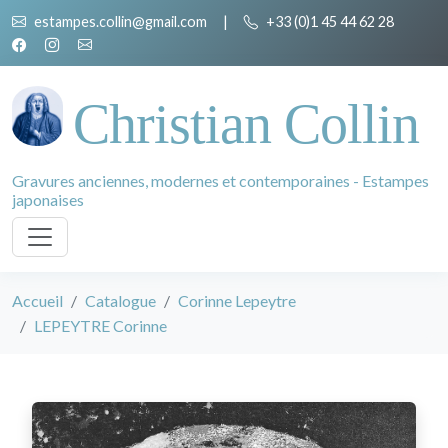
estampes.collin@gmail.com
|
+33 (0)1 45 44 62 28
Christian Collin
Gravures anciennes, modernes et contemporaines - Estampes
japonaises
Accueil
Catalogue
Corinne Lepeytre
LEPEYTRE Corinne