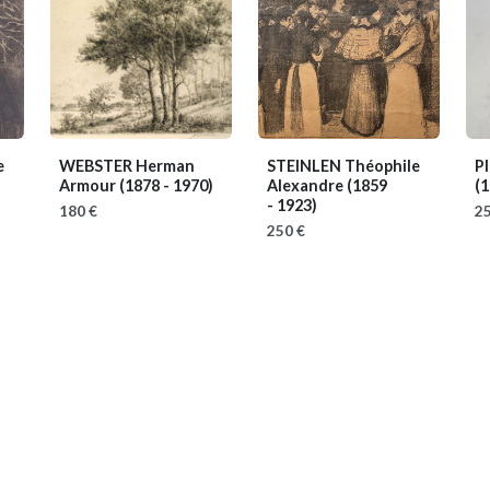
e
WEBSTER Herman
STEINLEN Théophile
P
Armour
(1878 - 1970)
Alexandre
(1859
(1
- 1923)
180 €
25
250 €