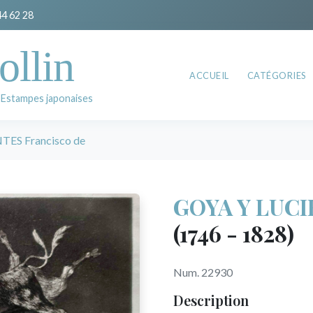
44 62 28
ollin
ACCUEIL
CATÉGORIES
 Estampes japonaises
ES Francisco de
GOYA Y LUCI
(1746 - 1828)
Num. 22930
Description