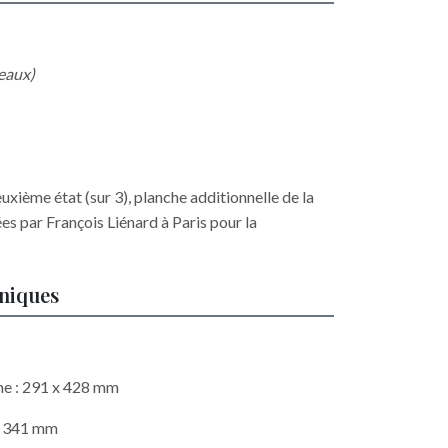
reaux)
uxième état (sur 3), planche additionnelle de la
es par François Liénard à Paris pour la
hniques
he : 291 x 428 mm
 x 341 mm