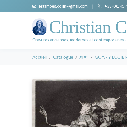
estampes.collin@gmail.com
|
+33 (0)1 45 
Christian C
Gravures anciennes, modernes et contemporaines -
Accueil
Catalogue
XIX°
GOYA Y LUCIENT