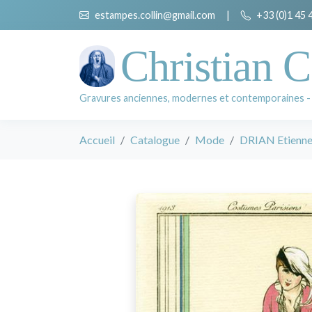
estampes.collin@gmail.com
|
+33 (0)1 45 
Christian C
Gravures anciennes, modernes et contemporaines -
Accueil
Catalogue
Mode
DRIAN Etienn