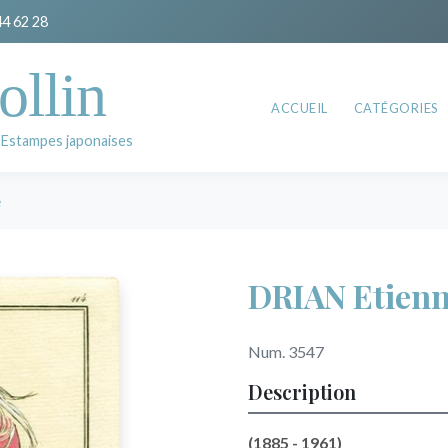
44 62 28
ollin
ACCUEIL
CATÉGORIES
 Estampes japonaises
e
DRIAN Etien
Num. 3547
Description
(1885 - 1961)