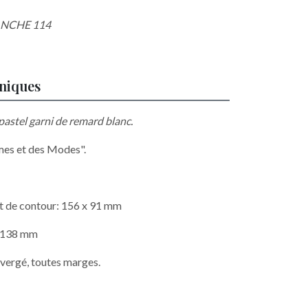
ANCHE 114
hniques
astel garni de remard blanc.
ames et des Modes".
it de contour: 156 x 91 mm
x 138 mm
 vergé, toutes marges.