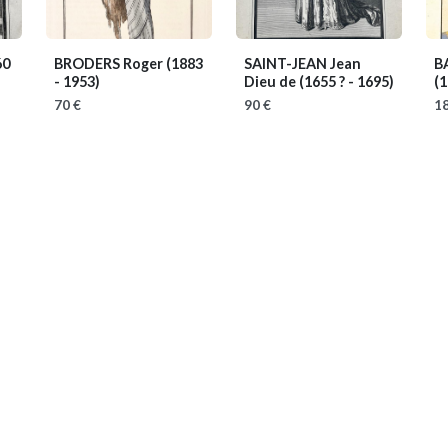
60
BRODERS Roger
(1883
SAINT-JEAN Jean
B
- 1953)
Dieu de
(1655 ? - 1695)
(1
70 €
90 €
18