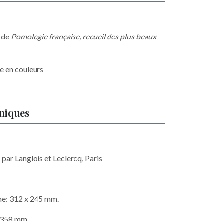
e de
Pomologie française, recueil des plus beaux
ée en couleurs
hniques
e par Langlois et Leclercq, Paris
he: 312 x 245 mm.
x 358 mm.