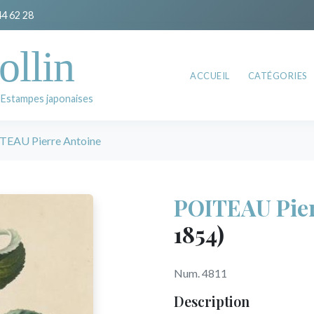
44 62 28
ollin
ACCUEIL
CATÉGORIES
 Estampes japonaises
TEAU Pierre Antoine
POITEAU Pier
1854)
Num. 4811
Description