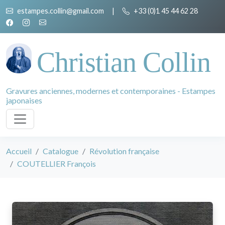
estampes.collin@gmail.com
|
+33 (0)1 45 44 62 28
Christian Collin
Gravures anciennes, modernes et contemporaines - Estampes
japonaises
Accueil
Catalogue
Révolution française
COUTELLIER François