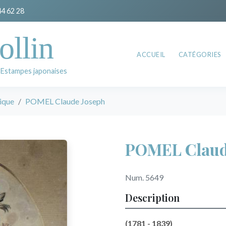
44 62 28
ollin
ACCUEIL
CATÉGORIES
 Estampes japonaises
ique
POMEL Claude Joseph
POMEL Claud
Num. 5649
Description
(1781 - 1839)