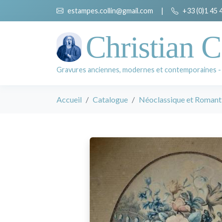
estampes.collin@gmail.com
|
+33 (0)1 45 
Christian C
Gravures anciennes, modernes et contemporaines -
Accueil
Catalogue
Néoclassique et Romant