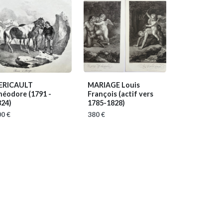
ERICAULT
MARIAGE Louis
héodore
(1791 -
François
(actif vers
824)
1785-1828)
0 €
380 €