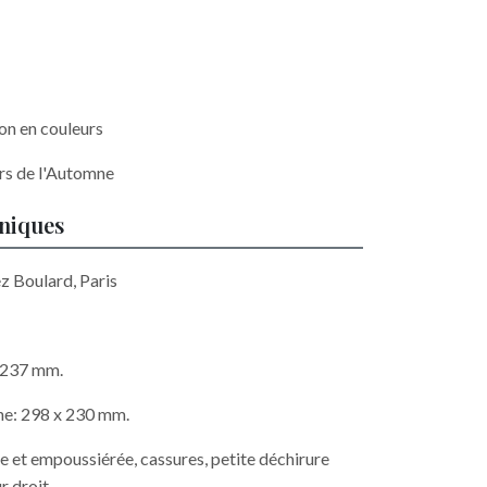
ion en couleurs
ors de l'Automne
hniques
ez Boulard, Paris
x 237 mm.
he: 298 x 230 mm.
 et empoussiérée, cassures, petite déchirure
r droit