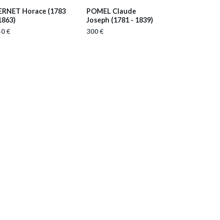
ERNET Horace
(1783
POMEL Claude
1863)
Joseph
(1781 - 1839)
0 €
300 €