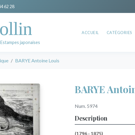
44 62 28
ollin
ACCUEIL
CATÉGORIES
 Estampes japonaises
ique
BARYE Antoine Louis
BARYE Antoin
Num. 5974
Description
(1796 - 1875)