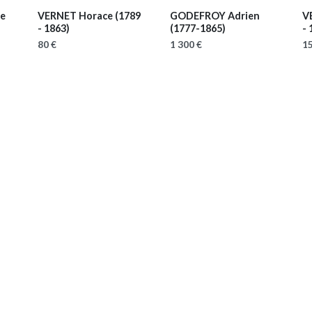
te
VERNET Horace
(1789
GODEFROY Adrien
V
- 1863)
(1777-1865)
- 
80 €
1 300 €
15