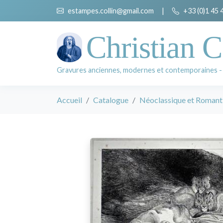
estampes.collin@gmail.com
|
+33 (0)1 45 
Christian C
Gravures anciennes, modernes et contemporaines -
Accueil
Catalogue
Néoclassique et Romant