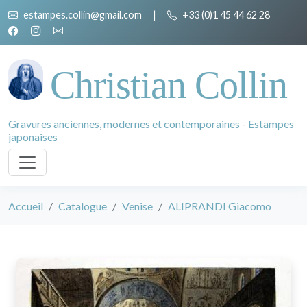
estampes.collin@gmail.com
|
+33 (0)1 45 44 62 28
Christian Collin
Gravures anciennes, modernes et contemporaines - Estampes
japonaises
Accueil
Catalogue
Venise
ALIPRANDI Giacomo