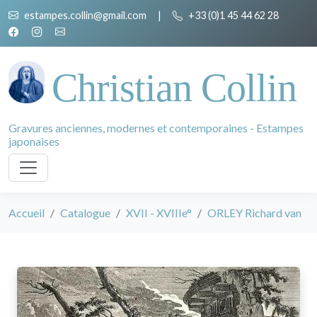
estampes.collin@gmail.com
|
+33 (0)1 45 44 62 28
Christian Collin
Gravures anciennes, modernes et contemporaines - Estampes
japonaises
Accueil
Catalogue
XVII - XVIIIe°
ORLEY Richard van