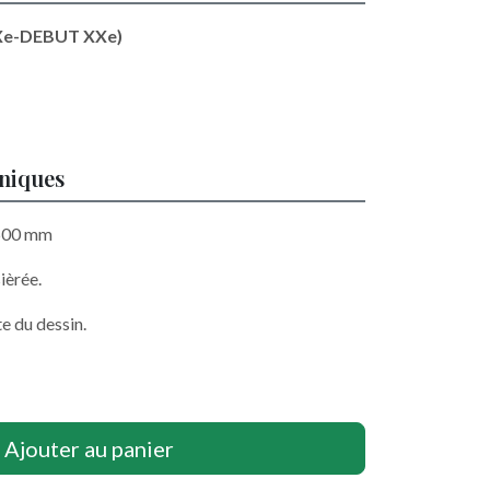
Xe-DEBUT XXe)
hniques
 500 mm
ièrée.
e du dessin.
Ajouter au panier