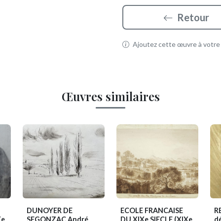
Retour
Ajoutez cette œuvre à votre p
Œuvres similaires
DUNOYER DE
ECOLE FRANCAISE
R
Xe
SEGONZAC André
DU XIXe SIECLE
(XIXe
d