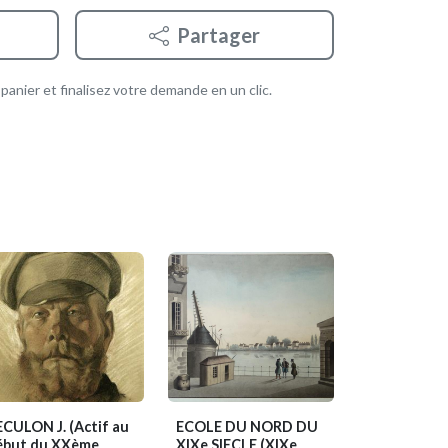
Partager
anier et finalisez votre demande en un clic.
ECULON J.
(Actif au
ECOLE DU NORD DU
ébut du XXème
XIXe SIECLE
(XIXe