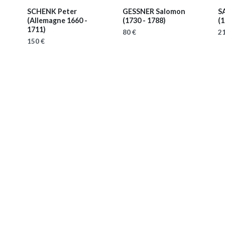
SCHENK Peter
GESSNER Salomon
S
(Allemagne 1660 -
(1730 - 1788)
(1
1711)
80 €
21
150 €