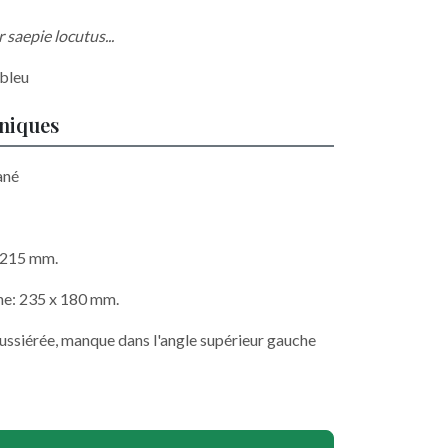
 saepie locutus...
 bleu
hniques
ané
x 215 mm.
he: 235 x 180 mm.
ssiérée, manque dans l'angle supérieur gauche