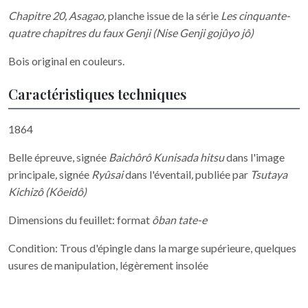
Chapitre 20, Asagao
,
planche issue de la série
Les cinquante-
quatre chapitres du faux Genji
(Nise Genji gojûyo jô)
Bois original en couleurs.
Caractéristiques techniques
1864
Belle épreuve, signée
Baichôrô Kunisada hitsu
dans l'image
principale
,
signée
Ryûsai
dans l'éventail
,
publiée par
Tsutaya
Kichizô (Kôeidô)
Dimensions du feuillet: format
ôban tate-e
Condition: Trous d'épingle dans la marge supérieure, quelques
usures de manipulation, légèrement insolée