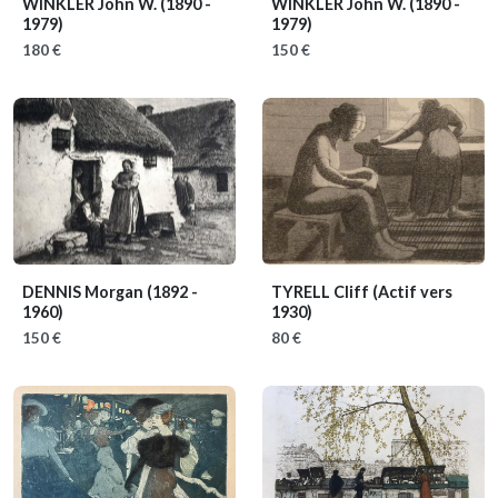
WINKLER John W.
(1890 -
WINKLER John W.
(1890 -
1979)
1979)
180 €
150 €
DENNIS Morgan
(1892 -
TYRELL Cliff
(Actif vers
1960)
1930)
150 €
80 €