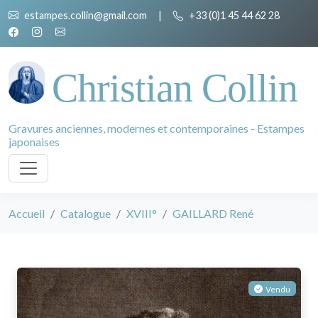
estampes.collin@gmail.com
|
+33 (0)1 45 44 62 28
Christian Collin
Gravures anciennes, modernes et contemporaines - Estampes
japonaises
Accueil
Catalogue
XVIII°
GAILLARD René
Vendu