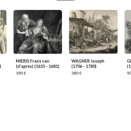
MIERIS Frans van
WAGNER Joseph
G
)
(d'après)
(1635 - 1681)
(1706 - 1780)
(1
180 €
380 €
90