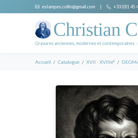
estampes.collin@gmail.com
|
+33 (0)1 45 
Christian C
Gravures anciennes, modernes et contemporaines -
Accueil
Catalogue
XVII - XVIIIe°
DEGMAI