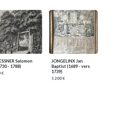
ESSNER Salomon
JONGELINX Jan
730 - 1788)
Baptist
(1689 - vers
1739)
 €
1 200 €