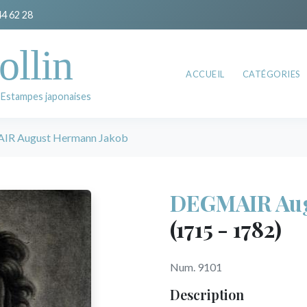
44 62 28
ollin
ACCUEIL
CATÉGORIES
 Estampes japonaises
R August Hermann Jakob
DEGMAIR Aug
(1715 - 1782)
Num. 9101
Description