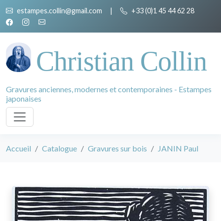
estampes.collin@gmail.com
|
+33 (0)1 45 44 62 28
Christian Collin
Gravures anciennes, modernes et contemporaines - Estampes
japonaises
Accueil
Catalogue
Gravures sur bois
JANIN Paul