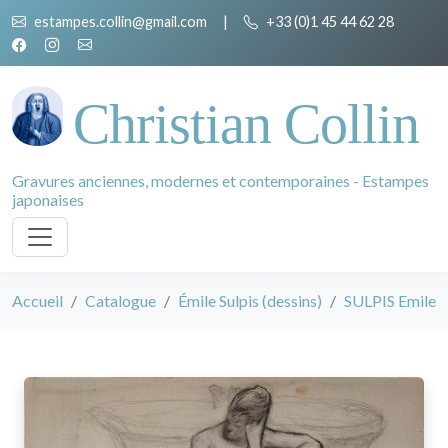
estampes.collin@gmail.com
|
+33 (0)1 45 44 62 28
Christian Collin
Gravures anciennes, modernes et contemporaines - Estampes
japonaises
Accueil
Catalogue
Émile Sulpis (dessins)
SULPIS Emile