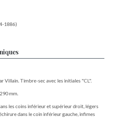
04-1886)
hniques
r Villain. Timbre-sec avec les initiales "CL".
x 290 mm.
ns les coins inférieur et supérieur droit, légers
échirure dans le coin inférieur gauche, infimes