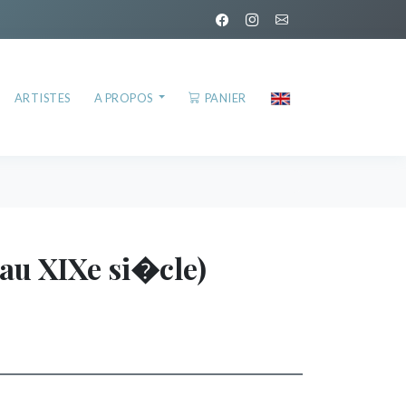
ARTISTES
A PROPOS
PANIER
f au XIXe si�cle)