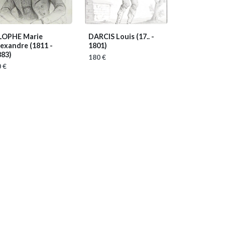
LOPHE Marie
DARCIS Louis
(17.. -
lexandre
(1811 -
1801)
883)
180 €
 €