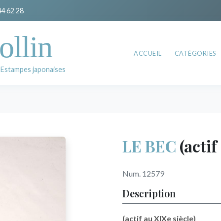
44 62 28
ollin
ACCUEIL
CATÉGORIES
 Estampes japonaises
LE BEC
(acti
Num. 12579
Description
(actif au XIXe siècle)