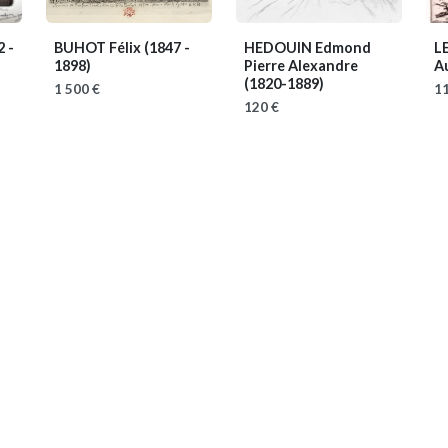
2 -
BUHOT Félix
(1847 -
HEDOUIN Edmond
L
1898)
Pierre Alexandre
A
(1820-1889)
1 500 €
11
120 €