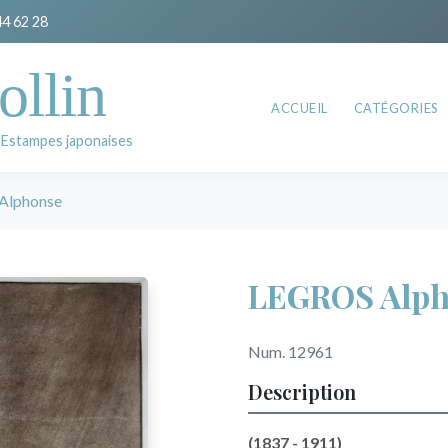
44 62 28
ollin
ACCUEIL
CATÉGORIES
 Estampes japonaises
Alphonse
LEGROS Alph
Num. 12961
Description
(1837 - 1911)