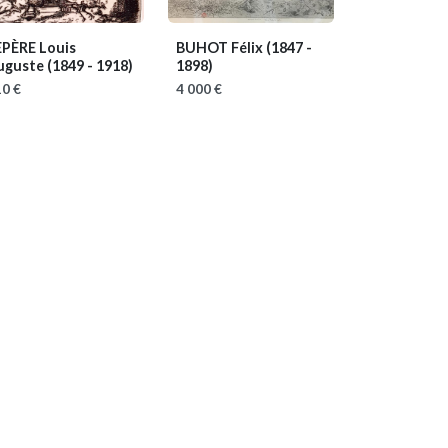
EPÈRE Louis
BUHOT Félix
(1847 -
uguste
(1849 - 1918)
1898)
0 €
4 000 €