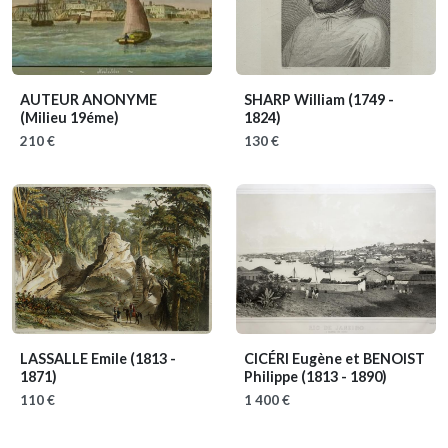
AUTEUR ANONYME
SHARP William
(1749 -
(Milieu 19éme)
1824)
210 €
130 €
LASSALLE Emile
(1813 -
CICÉRI Eugène et BENOIST
1871)
Philippe
(1813 - 1890)
110 €
1 400 €