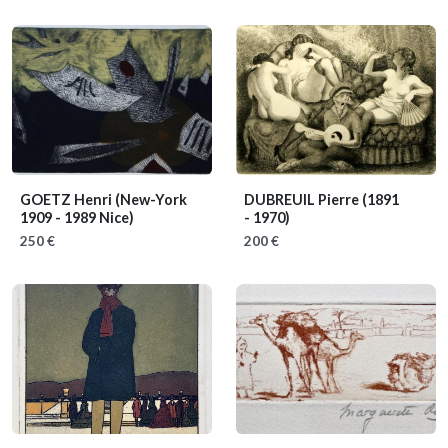
GOETZ Henri
(New-York
DUBREUIL Pierre
(1891
1909 - 1989 Nice)
- 1970)
250 €
200 €