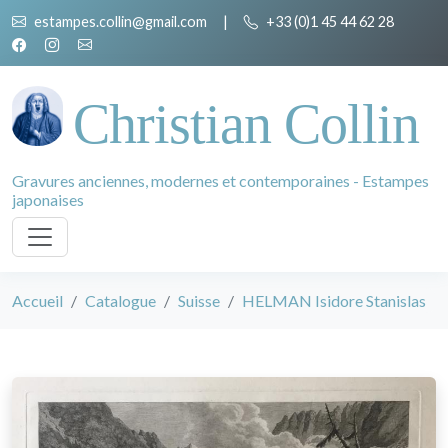
estampes.collin@gmail.com
|
+33 (0)1 45 44 62 28
Christian Collin
Gravures anciennes, modernes et contemporaines - Estampes
japonaises
Accueil
Catalogue
Suisse
HELMAN Isidore Stanislas