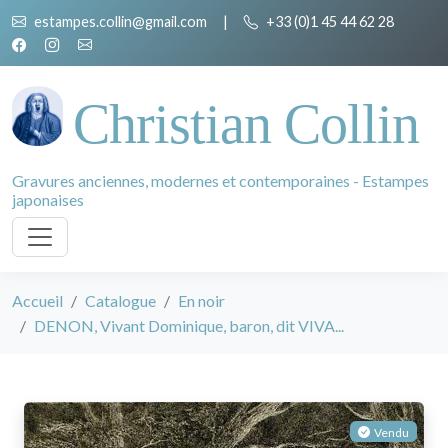
estampes.collin@gmail.com
|
+33 (0)1 45 44 62 28
Christian Collin
Gravures anciennes, modernes et contemporaines - Estampes
japonaises
Accueil
Catalogue
En noir
DENON, Vivant Dominique, baron, dit VIVA...
Vendu