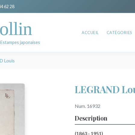
44 62 28
ollin
ACCUEIL
CATÉGORIES
 Estampes japonaises
 Louis
LEGRAND Lo
Num. 16932
Description
(1863 - 1951)