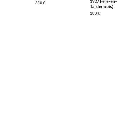
1927 Fère-en-
350 €
Tardennois)
180 €