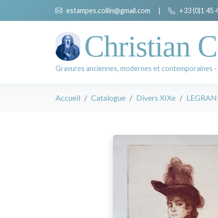
estampes.collin@gmail.com
|
+33 (0)1 45 
Christian C
Gravures anciennes, modernes et contemporaines -
Accueil
Catalogue
Divers XIXe
LEGRAND