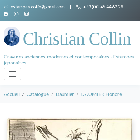
estampes.collin@gmail.com
|
+33 (0)1 45 44 62 28
Christian Collin
Gravures anciennes, modernes et contemporaines - Estampes
japonaises
Accueil
Catalogue
Daumier
DAUMIER Honoré